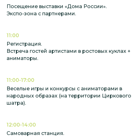
Посещение выставки «Дома России».
Экспо-зона с партнерами.
11:00
Регистрация.
Встреча гостей артистами в ростовых куклах +
аниматоры.
Людмила Базилева
11:00-17:00
Руководитель выставки «ДОМА РОССИИ»
Веселые игры и конкурсы с аниматорами в
+7(926)930-62-36
народных образах (на территории Циркового
шатра).
liudmilabazileva@yandex.ru
12:00-14:00
Самоварная станция.