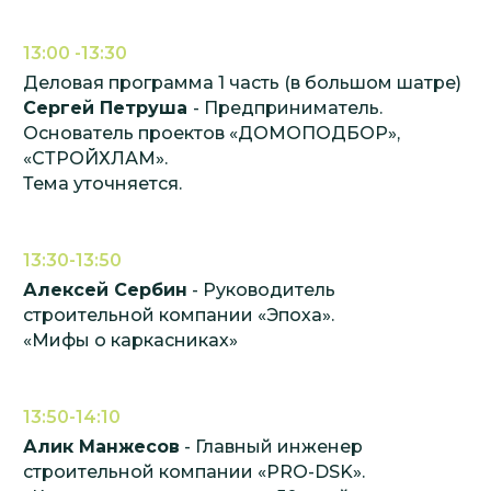
Время и место проведения:
19/06/2026 — 12/07/2026
13:00 -13:30
Будни
11:00 - 18:00
Деловая программа 1 часть (в большом шатре)
Выходные
11:00 - 18:00
Сергей Петруша
- Предприниматель.
Московская обл., ГО Истра,
Основатель проектов «ДОМОПОДБОР»,
п. Алексино Forest Club
«СТРОЙХЛАМ».
Тема уточняется.
Навигация:
Участники
Партнеры
Галерея
Посетителям
13:30-13:50
Для СМИ
Карта объектов ИЖС
Алексей Сербин
- Руководитель
строительной компании «Эпоха».
«Мифы о каркасниках»
Контакты:
+7(967)132-94-97
13:50-14:10
8(800)770-01-80
Алик Манжесов
- Главный инженер
federation@igsrus.ru
строительной компании «PRO-DSK».