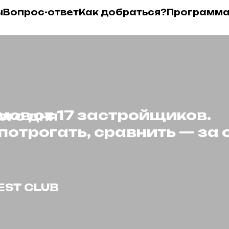
ы
Вопрос-ответ
Как добраться?
Программ
мов от 17 застройщиков.
ого дня
 потрогать, сравнить — за 
EST CLUB