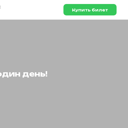
а
Купить билет
один день!