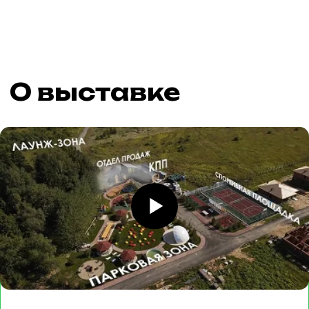
«Дома России 2026»
— это
крупнейшая площадка,
объединяющая ведущих
застройщиков, производителей
материалов, архитекторов и тех,
кто мечтает о собственном
загородном доме.
Всё для строительства и
обустройства вашего
идеального дома
— от
фундамента до ландшафтного
дизайна — на одной площадке.
25
готовых домов
c интерьером