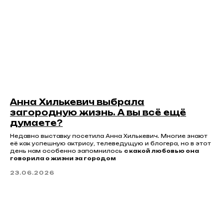
Анна Хилькевич выбрала
загородную жизнь. А вы всё ещё
думаете?
Недавно выставку посетила Анна Хилькевич. Многие знают
её как успешную актрису, телеведущую и блогера, но в этот
день нам особенно запомнилось
с какой любовью она
говорила о жизни за городом
23.06.2026