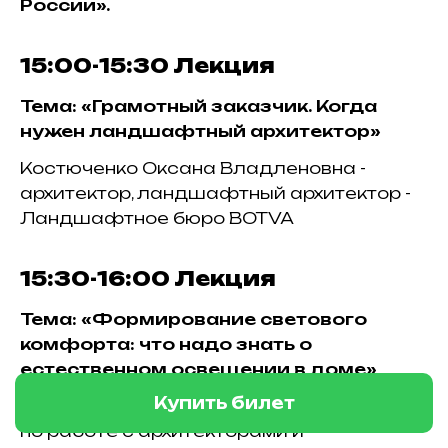
России».
15:00-15:30
Лекция
Как добраться?
Тема: «Грамотный заказчик. Когда
нужен ландшафтный архитектор»
Выставка проходит в
экологически чистом
Костюченко Оксана Владленовна -
районе Подмосковья
архитектор, ландшафтный архитектор -
Ландшафтное бюро BOTVA
На автомобиле:
Выезжайте по
Новорижскому шоссе (М9). Через
40–50 минут езды поверните по
15:30-16:00
Лекция
указателю на Истру / Алексино.
Двигайтесь до ориентира:
Тема: «Формирование светового
сосновый лес, охраняемая
территория FOREST CLUB.
комфорта: что надо знать о
естественном освещении в доме»
Парковка:
На территории
предусмотрена
бесплатная
Купить билет
Павел Каташев - руководитель отдела
парковка
для гостей выставки.
по работе с архитекторами и