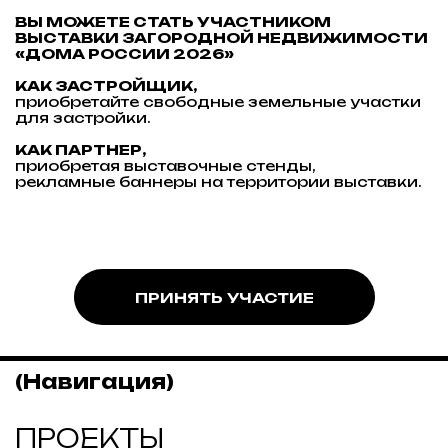
(Соц. сети)
t.me/doma_russia
youtube.com/@ДомаРоссии
vk.ru/domarussia2025
dzen.ru
instagram.com/doma.russian
Instagram — проект Meta Platforms Inc., деятельность
которой признана экстремистской и запрещена на
территории РФ
26 — 27 сентября 2026