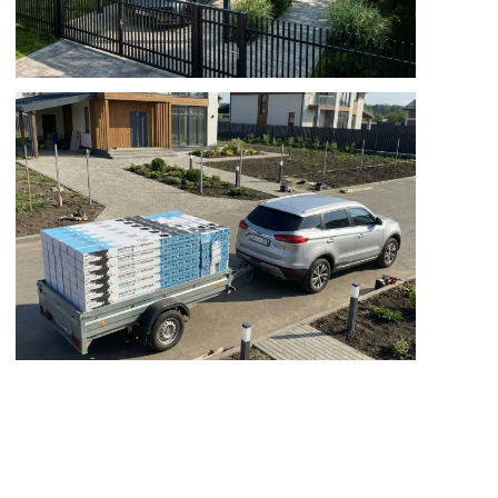
ПРИНЯТЬ УЧАСТИЕ
(Навигация)
ПРОЕКТЫ
УЧАСТНИКИ
ВОПРОС-ОТВЕТ
ГАЛЕРЕЯ
(Контакты)
A:
Московская обл., ГО Истра,
п. Алексино Forest Club
E:
federation@igsrus.ru
P:
+7 (967) 132-94-97
H:
Пн-Вт: выходной,
Ср-Пт: 11:00 – 19:00,
Сб-Вс: 11:00 – 20:00