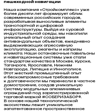
выдерживающих агрессивную
эксплуатацию, реагенты и капризы
климата. Наши остановочные павильоны
и навигационные системы уже стали
стандартом качества в Москве, Курске,
Таганроге, Ярославле, Нижнем
Новгороде, Липецке и Иннополисе.
Этот жесткий промышленный опыт
и бескомпромиссные требования
к долговечности мы перенесли в частное
домостроение, создав уникальную
Систему модульных алюминиевых
ограждений под зарегистрированной
торговой маркой #СОБЕРИЗАБОР®.
В основе нашей технологической
экосистемы лежит уникальное
запатентованное пространственное
замковое соединение — наш фирменный
замок «шип-паз», который навсегда
отменил сварку, искры и строительный
хаос на участках.
Сегодня #СОБЕРИЗАБОР® стремительно
масштабируется по всей стране, задавая
новый уровень эстетики и приватности
в коттеджных поселках Московской
области, жилых комплексах Красноярска
и знаковых общественных пространствах
Краснодарского края. Мы превратили
забор в высокотехнологичный
алюминиевый фасад и инструмент
архитектурного кода, который
гарантирует вашему дому безупречный
статус и абсолютную свободу
от ремонтов на ближайшие 50 лет.