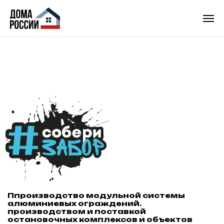
Ппроизводство модульной системы
алюминиевых ограждений.
производством и поставкой
остановочных комплексов и объектов
пешеходной навигации
Наша компания «Стройкомплекс» уже
более десяти лет формирует облик
современных российских городов,
разрабатывая выносливые элементы
транспортной и цифровой
инфраструктуры. Выйдя из суровой
индустриальной среды, мы накопили
уникальный опыт создания
антивандальных объектов, ежедневно