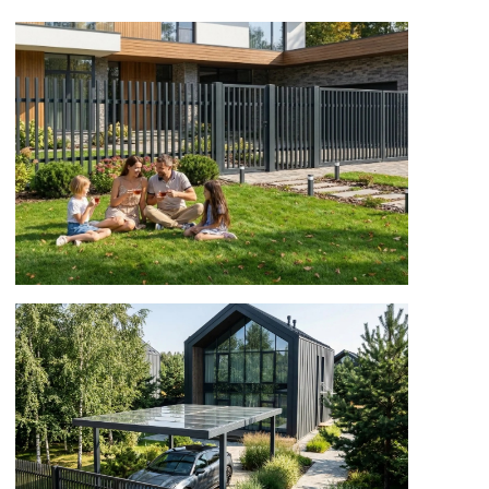
ВЫ МОЖЕТЕ СТАТЬ УЧАСТНИКОМ
ВЫСТАВКИ ЗАГОРОДНОЙ НЕДВИЖИМОСТИ
«ДОМА РОССИИ 2026»
КАК ЗАСТРОЙЩИК,
приобретайте свободные земельные участки
для застройки.
КАК ПАРТНЕР,
приобретая выставочные стенды,
рекламные баннеры на территории выставки.