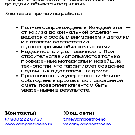
строительстве используются только
проверенные материалы и новейшие
технологии, что гарантирует создание
надежных и долговечных домов.
Прозрачность и уверенность: Четкое
соблюдение сроков и согласованной
сметы позволяет клиентам быть
уверенными в результате.
(Контакты)
(Соц. сети)
+7 800 222 67 37
t.me/vampostroeno
www.vampostroeno.ru
vk.com/vampostroeno
ВЫ МОЖЕТЕ СТАТЬ УЧАСТНИКОМ
ВЫСТАВКИ ЗАГОРОДНОЙ НЕДВИЖИМОСТИ
«ДОМА РОССИИ 2026»
КАК ЗАСТРОЙЩИК,
приобретайте свободные земельные участки
для застройки.
КАК ПАРТНЕР,
приобретая выставочные стенды,
рекламные баннеры на территории выставки.