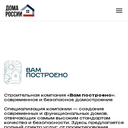
Строительная компания «
Вам построено
»:
современное и безопасное домостроение
Специализация компании — создание
современных и функциональных домов,
отвечающих самым высоким стандартам
качества и безопасности. Здесь предлагается
полный спектр услуг: от проектирования
до сдачи объекта «под ключ».
Ключевые принципы работы:
Полное сопровождение: Каждый этап —
от эскиза до финальной отделки —
ведется с особым вниманием к деталям
и в строгом соответствии
с договорными обязательствами.
Надежность и долговечность: При