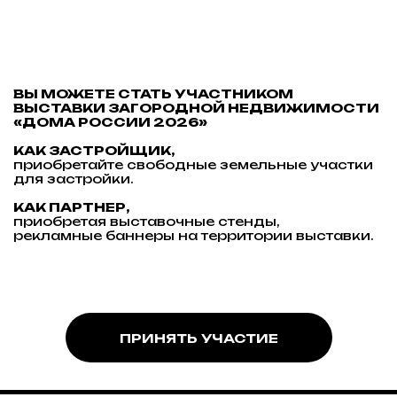
ПРИНЯТЬ УЧАСТИЕ
(Навигация)
ПРОЕКТЫ
УЧАСТНИКИ
ВОПРОС-ОТВЕТ
ГАЛЕРЕЯ
(Контакты)
A:
Московская обл., ГО Истра,
п. Алексино Forest Club
E:
federation@igsrus.ru
P:
+7 (967) 132-94-97
H:
Пн-Вт: выходной,
Ср-Пт: 11:00 – 19:00,
Сб-Вс: 11:00 – 20:00