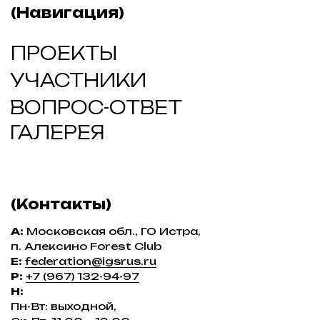
(Соц. сети)
t.me/doma_russia
youtube.com/@ДомаРоссии
vk.ru/domarussia2025
dzen.ru
instagram.com/doma.russian
Instagram — проект Meta Platforms Inc., деятельность
которой признана экстремистской и запрещена на
территории РФ
26 — 27 сентября 2026