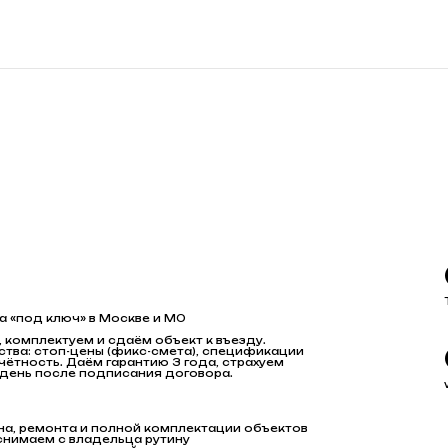
а «под ключ» в Москве и МО
 комплектуем и сдаём объект к въезду.
тва: стоп-цены (фикс-смета), спецификации
чётность. Даём гарантию 3 года, страхуем
 день после подписания договора.
на, ремонта и полной комплектации объектов
снимаем с владельца рутину