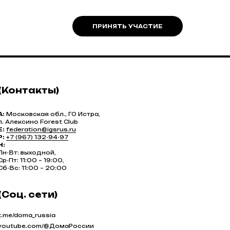
ПРИНЯТЬ УЧАСТИЕ
(Контакты)
A:
Московская обл., ГО Истра,
п. Алексино Forest Club
E:
federation@igsrus.ru
P:
+7 (967) 132-94-97
H:
Пн-Вт: выходной,
Ср-Пт: 11:00 – 19:00,
Сб-Вс: 11:00 – 20:00
(Соц. сети)
t.me/doma_russia
youtube.com/@ДомаРоссии