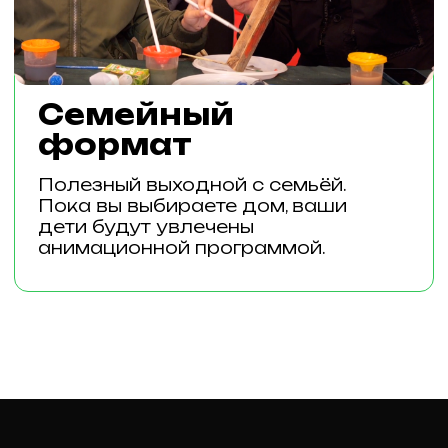
ВЫ МОЖЕТЕ СТАТЬ УЧАСТНИКОМ
ВЫСТАВКИ ЗАГОРОДНОЙ НЕДВИЖИМОСТИ
«ДОМА РОССИИ 2026»
КАК ЗАСТРОЙЩИК,
приобретайте свободные земельные участки
для застройки.
КАК ПАРТНЕР,
приобретая выставочные стенды,
рекламные баннеры на территории выставки.
ПРИНЯТЬ УЧАСТИЕ
(Навигация)
ПРОЕКТЫ
УЧАСТНИКИ
ВОПРОС-ОТВЕТ
ГАЛЕРЕЯ