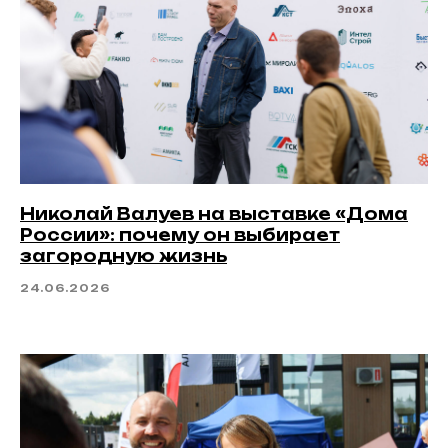
КП Алексино форест клаб,
муниципальный округ Истра,
Московская область
Николай Валуев на выставке «Дома
Построить Маршрут
России»: почему он выбирает
загородную жизнь
24.06.2026