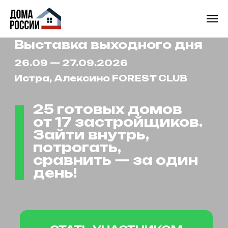
Выставка выходного дня
26.09 — 27.09.2026
Истра, Алексино
FOREST CLUB
25 готовых домов
от 17 застройщиков.
Зайти внутрь,
потрогать,
сравнить — за один
день!
СТАТЬ УЧАСТНИКОМ
КУПИТЬ БИЛЕТ от 1000 р.