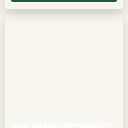
Главный
розыгрыш
Все покупатели домов
на выставке участвуют
в грандиозном розыгрыше
от организаторов!
Главный приз:
Автомобиль
GEELY EMGRAND
Подробнее
Стоимость билетов
ДОМ ИЗ КЕРАМИЧЕСКОГО