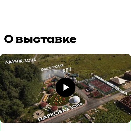
«Дома России 2026»
— это
крупнейшая площадка,
объединяющая ведущих
застройщиков, производителей
материалов, архитекторов и тех,
кто мечтает о собственном
загородном доме.
Всё для строительства и
обустройства вашего
идеального дома
— от
фундамента до ландшафтного
дизайна — на одной площадке.
25
готовых домов
c интерьером