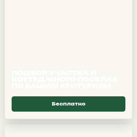
Полезный выходной с семьёй.
Пока вы выбираете дом, ваши
дети будут увлечены
анимационной программой.
ПОДБОР УЧАСТКА И
КОТТЕДЖНОГО ПОСЕЛКА
ПО ВАШИМ КРИТЕРИЯМ
Бесплатно